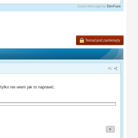
Guest Message by
DevFuse
Temat jest zamknięty
#1
ylko nie wiem jak to naprawić.
0