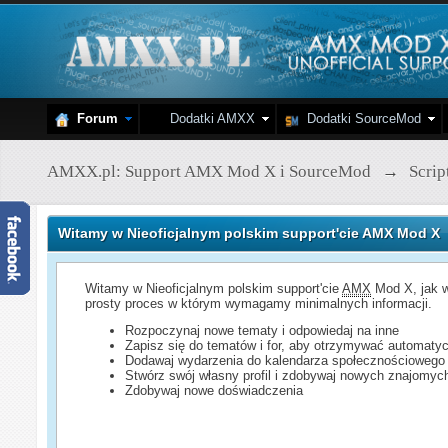
Forum
Dodatki AMXX
Dodatki SourceMod
AMXX.pl: Support AMX Mod X i SourceMod
→
Scri
Witamy w Nieoficjalnym polskim support'cie AMX Mod X
Witamy w Nieoficjalnym polskim support'cie
AMX
Mod X, jak w
prosty proces w którym wymagamy minimalnych informacji.
Rozpoczynaj nowe tematy i odpowiedaj na inne
Zapisz się do tematów i for, aby otrzymywać automatyc
Dodawaj wydarzenia do kalendarza społecznościowego
Stwórz swój własny profil i zdobywaj nowych znajomyc
Zdobywaj nowe doświadczenia