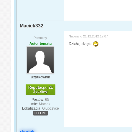
Maciek332
Napisano
21.12.2012 17:07
Pomocny
Autor tematu
Działa, dzięki
Użytkownik
Reputacja: 21
Życzliwy
Postów:
65
Imię:
Maciek
Lokalizacja:
Głubczyce
OFFLINE
dasiek