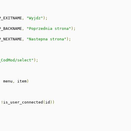
P_EXITNAME
,
"Wyjdz"
);
P_BACKNAME
,
"Poprzednia strona"
);
P_NEXTNAME
,
"Nastepna strona"
);
_CodMod/select"
);
,
 menu
,
 item
)
!
is_user_connected
(
id
))