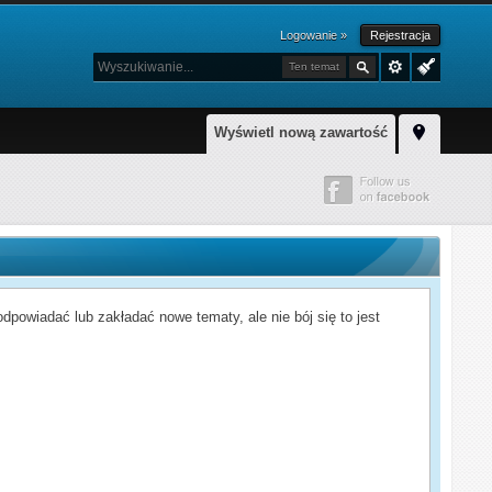
Logowanie »
Rejestracja
Ten temat
Wyświetl nową zawartość
powiadać lub zakładać nowe tematy, ale nie bój się to jest