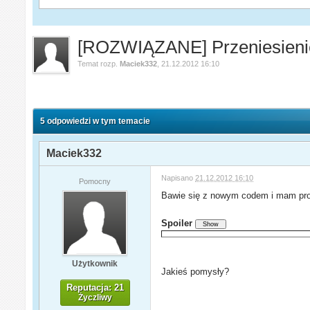
[ROZWIĄZANE] Przeniesienie 
Temat rozp.
Maciek332
,
21.12.2012 16:10
5 odpowiedzi w tym temacie
Maciek332
Napisano
21.12.2012 16:10
Pomocny
Bawie się z nowym codem i mam probl
Spoiler
Użytkownik
Jakieś pomysły?
Reputacja: 21
Życzliwy