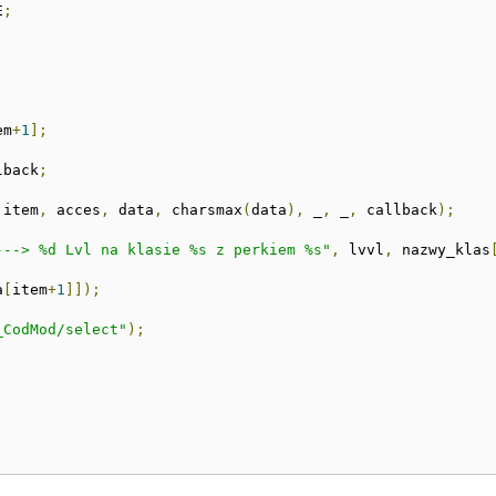
E
;
em
+
1
];
lback
;
 item
,
 acces
,
 data
,
 charsmax
(
data
),
 _
,
 _
,
 callback
);
---> %d Lvl na klasie %s z perkiem %s"
,
 lvvl
,
 nazwy_klas
a
[
item
+
1
]]);
_CodMod/select"
);