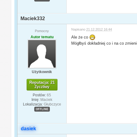
Maciek332
Napisano
21.12.2012 16:44
Pomocny
Autor tematu
Ale że co
Mógłbyś dokładniej co i na co zmien
Użytkownik
Reputacja: 21
Życzliwy
Postów:
65
Imię:
Maciek
Lokalizacja:
Głubczyce
OFFLINE
dasiek