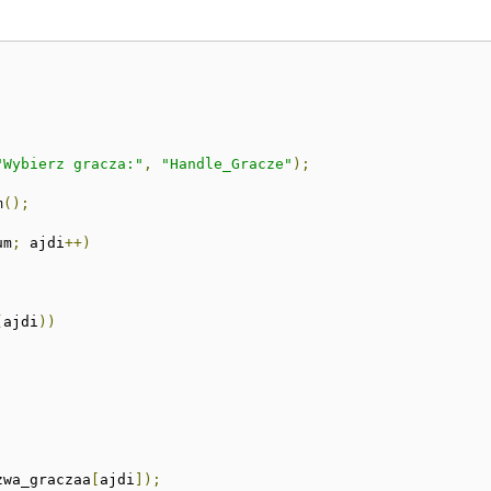
"Wybierz gracza:"
,
"Handle_Gracze"
);
m
();
um
;
 ajdi
++)
(
ajdi
))
zwa_graczaa
[
ajdi
]);