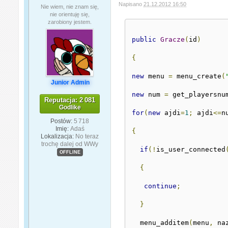
Napisano
21.12.2012 16:50
Nie wiem, nie znam się,
nie orientuję się,
zarobiony jestem.
public
Gracze
(
id
)
{
new
 menu 
=
 menu_create
(
Junior Admin
new
 num 
=
 get_playersnu
Reputacja: 2 081
Godlike
for
(
new
 ajdi
=
1
;
 ajdi
<=
n
Postów:
5 718
Imię:
Adaś
{
Lokalizacja:
No teraz
trochę dalej od WWy
if
(!
is_user_connected
OFFLINE
{
continue
;
}
  menu_additem
(
menu
,
 na