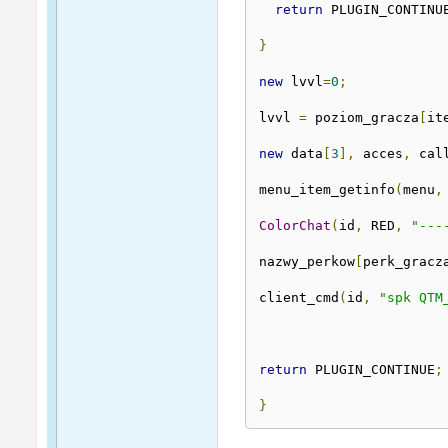
return
 PLUGIN_CONTINU
}
new
 lvvl
=
0
;
lvvl 
=
 poziom_gracza
[
it
new
 data
[
3
],
 acces
,
 cal
menu_item_getinfo
(
menu
,
ColorChat
(
id
,
 RED
,
"---
nazwy_perkow
[
perk_gracz
client_cmd
(
id
,
"spk QTM
return
 PLUGIN_CONTINUE
;
}