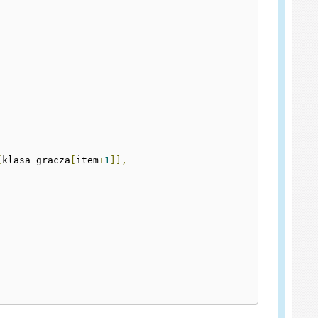
[
klasa_gracza
[
item
+
1
]],