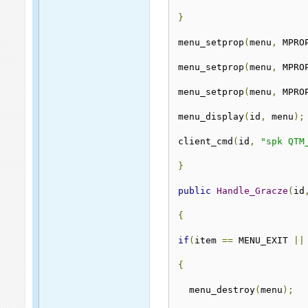
}
menu_setprop
(
menu
,
 MPRO
menu_setprop
(
menu
,
 MPRO
menu_setprop
(
menu
,
 MPRO
menu_display
(
id
,
 menu
);
client_cmd
(
id
,
"spk QTM
}
public
Handle_Gracze
(
id
{
if
(
item 
==
 MENU_EXIT 
||
{
  menu_destroy
(
menu
);