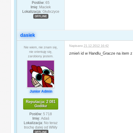
Postów:
65
Imię:
Maciek
Lokalizacja:
Głubczyce
OFFLINE
dasiek
Napisano
21.12.2012 16:42
Nie wiem, nie znam się,
nie orientuję się,
zmień id w Handlu_Gracze na item z 
zarobiony jestem.
Junior Admin
Reputacja: 2 081
Godlike
Postów:
5 718
Imię:
Adaś
Lokalizacja:
No teraz
trochę dalej od WWy
OFFLINE