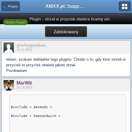
AMXX.pl: Support AMX Mod X i SourceMod
← Pluginy
Plugin - strzał w przycisk otwiera bramę etc
Nowy Plugin
Zablokowany
grubygrubas
16.12.2012
witam, szukam dokładnie tego pluginu. Chodzi o to, gdy ktoś strzeli w
przycisk to przycisk otwiera jakieś drzwi.
Pozdrawiam
MarWit
16.12.2012
#include < amxmodx >
#include < hamsandwich >