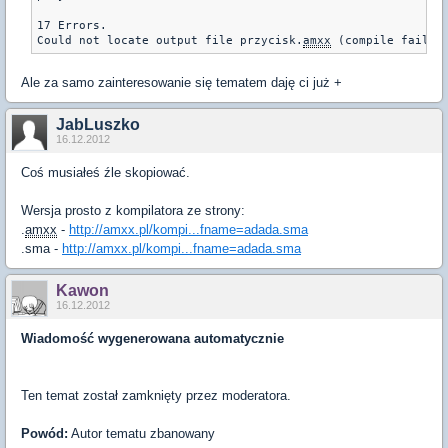
17 Errors.

Could not locate output file przycisk.
amxx
 (compile failed
Ale za samo zainteresowanie się tematem daję ci już +
JabLuszko
16.12.2012
Coś musiałeś źle skopiować.
Wersja prosto z kompilatora ze strony:
.
amxx
-
http://amxx.pl/kompi...fname=adada.sma
.sma -
http://amxx.pl/kompi...fname=adada.sma
Kawon
16.12.2012
Wiadomość wygenerowana automatycznie
Ten temat został zamknięty przez moderatora.
Powód:
Autor tematu zbanowany