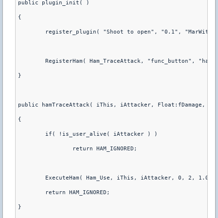
public plugin_init( )
{
	register_plugin( "Shoot to open", "0.1", "MarWit" 
	RegisterHam( Ham_TraceAttack, "func_button", "hamT
}
public hamTraceAttack( iThis, iAttacker, Float:fDamage, Fl
{
	if( !is_user_alive( iAttacker ) )
		return HAM_IGNORED;
	ExecuteHam( Ham_Use, iThis, iAttacker, 0, 2, 1.0 )
	return HAM_IGNORED;
}