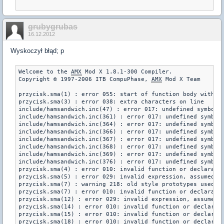
grubygrubas
16.12.2012
Wyskoczył błąd; p
Welcome to the 
AMX
 Mod X 1.8.1-300 Compiler.

Copyright © 1997-2006 ITB CompuPhase, 
AMX
 Mod X Team

przycisk.sma(1) : error 055: start of function body without
przycisk.sma(3) : error 038: extra characters on line

include/hamsandwich.inc(47) : error 017: undefined symbol "
include/hamsandwich.inc(361) : error 017: undefined symbol 
include/hamsandwich.inc(364) : error 017: undefined symbol 
include/hamsandwich.inc(366) : error 017: undefined symbol 
include/hamsandwich.inc(367) : error 017: undefined symbol 
include/hamsandwich.inc(368) : error 017: undefined symbol 
include/hamsandwich.inc(369) : error 017: undefined symbol 
include/hamsandwich.inc(376) : error 017: undefined symbol 
przycisk.sma(4) : error 010: invalid function or declaratio
przycisk.sma(5) : error 029: invalid expression, assumed ze
przycisk.sma(7) : warning 218: old style prototypes used wi
przycisk.sma(7) : error 010: invalid function or declaratio
przycisk.sma(12) : error 029: invalid expression, assumed z
przycisk.sma(14) : error 010: invalid function or declarati
przycisk.sma(15) : error 010: invalid function or declarati
przycisk.sma(18) : error 010: invalid function or declarati