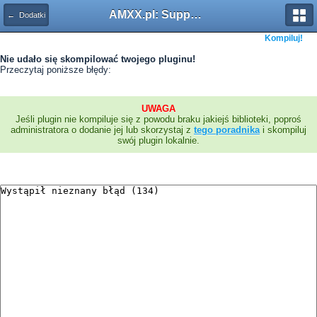
AMXX.pl: Support AMX Mod X i SourceMod
← Dodatki
Kompiluj!
Nie udało się skompilować twojego pluginu!
Przeczytaj poniższe błędy:
UWAGA
Jeśli plugin nie kompiluje się z powodu braku jakiejś biblioteki, poproś
administratora o dodanie jej lub skorzystaj z
tego poradnika
i skompiluj
swój plugin lokalnie.