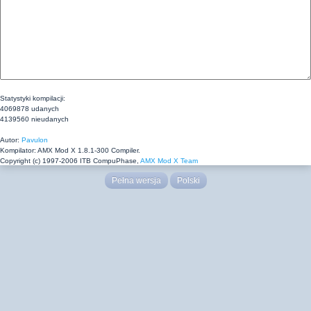
Statystyki kompilacji:
4069878 udanych
4139560 nieudanych
Autor:
Pavulon
Kompilator: AMX Mod X 1.8.1-300 Compiler.
Copyright (c) 1997-2006 ITB CompuPhase,
AMX Mod X Team
Pełna wersja
Polski