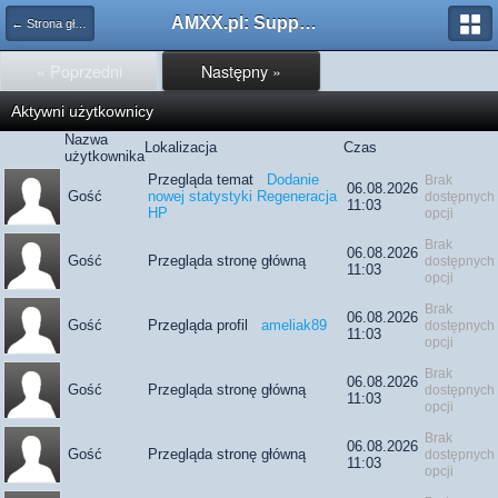
AMXX.pl: Support AMX Mod X i SourceMod
← Strona główna
« Poprzedni
Następny »
Aktywni użytkownicy
Nazwa
Lokalizacja
Czas
użytkownika
Przegląda temat
Dodanie
Brak
06.08.2026
Gość
nowej statystyki Regeneracja
dostępnych
11:03
HP
opcji
Brak
06.08.2026
Gość
Przegląda stronę główną
dostępnych
11:03
opcji
Brak
06.08.2026
Gość
Przegląda profil
ameliak89
dostępnych
11:03
opcji
Brak
06.08.2026
Gość
Przegląda stronę główną
dostępnych
11:03
opcji
Brak
06.08.2026
Gość
Przegląda stronę główną
dostępnych
11:03
opcji