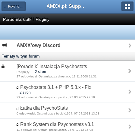
AMXX.pl: Support AMX Mod X i SourceMod
← Psychostats
Poradniki, Łatki i Pluginy
AMXX'owy Discord
Tematy w tym forum
[Poradnik] Instalacja Psychostats
2 stron
Podpięty
27 odpowiedzi: Ostatni przez choyrack, 13.11.2008 11:31
Psychostats 3.1 + PHP 5.3.x - Fix
2 stron
29 odpowiedzi: Ostatni przez pacithc, 27.03.2015 22:19
Łatka dla PsychoStats
0 odpowiedzi: Ostatni przez bociek1994, 07.04.2013 13:53
Rank System dla Psychostats v3.1
11 odpowiedzi: Ostatni przez l3szcz, 24.07.2012 15:08