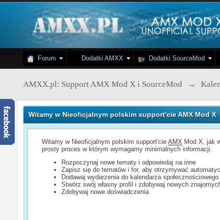
Forum
Dodatki AMXX
Dodatki SourceMod
AMXX.pl: Support AMX Mod X i SourceMod
→
Kale
Witamy w Nieoficjalnym polskim support'cie AMX Mod X
Witamy w Nieoficjalnym polskim support'cie
AMX
Mod X, jak w
prosty proces w którym wymagamy minimalnych informacji.
Rozpoczynaj nowe tematy i odpowiedaj na inne
Zapisz się do tematów i for, aby otrzymywać automatyc
Dodawaj wydarzenia do kalendarza społecznościowego
Stwórz swój własny profil i zdobywaj nowych znajomyc
Zdobywaj nowe doświadczenia