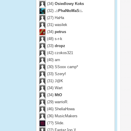
(34)
Osiedlowy Koks
(32)
.::PhaNtoMaS::.
(27)
HaHa
(31)
wasilek
(34)
petrus
(48)
s-r-k
(33)
dropz
(42)
czokos321
(40)
arn
(30)
SSoox camp*
(33)
Szeryf
(31)
J@K
(34)
Wart
(34)
MtO
(29)
warrioR.
(46)
SheliaHowa
(36)
MusicMakers
(??)
Slide.
(22)
FantazJon.)!