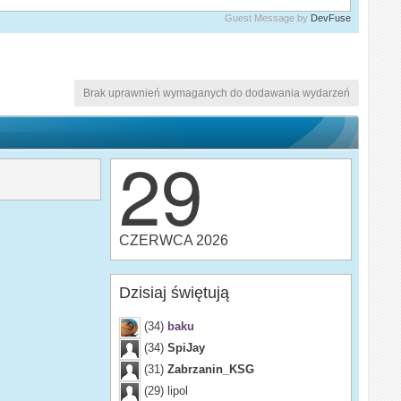
Guest Message by
DevFuse
Brak uprawnień wymaganych do dodawania wydarzeń
29
CZERWCA 2026
Dzisiaj świętują
(34)
baku
(34)
SpiJay
(31)
Zabrzanin_KSG
(29)
lipol