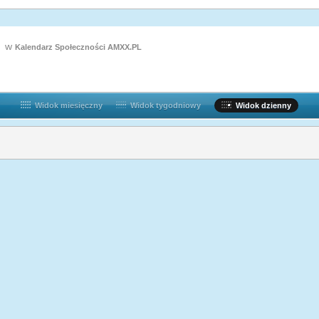
w
Kalendarz Społeczności AMXX.PL
Widok miesięczny
Widok tygodniowy
Widok dzienny